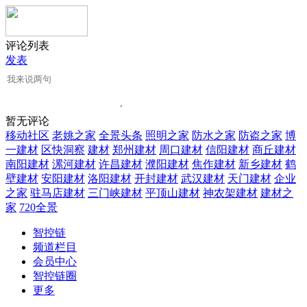
评论列表
发表
暂无评论
移动社区
老姚之家
全景头条
照明之家
防水之家
防盗之家
博
一建材
区快洞察
建材
郑州建材
周口建材
信阳建材
商丘建材
南阳建材
漯河建材
许昌建材
濮阳建材
焦作建材
新乡建材
鹤
壁建材
安阳建材
洛阳建材
开封建材
武汉建材
天门建材
企业
之家
驻马店建材
三门峡建材
平顶山建材
神农架建材
建材之
家
720全景
智控链
频道栏目
会员中心
智控链圈
更多