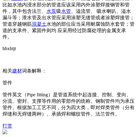
比如水池内浸水部分的管道应该采用内外涂塑焊接钢管和管
件，其中包含法兰、
水泵
吸
水管
、溢流管、 吸水喇叭、溢水
漏斗等；泄水管及出水管应采用涂塑无缝管或者涂塑焊接管；
管道穿越钢筋
混凝土
水池的部位应当采用耐腐蚀防水套管；管
道的支承件、紧固件则均 应采用经过防腐处理的金属支承
件。
hbxhtjt
相关
建材
词条解释：
管件
管件英文（Pipe fitting）是管道系统中起连接、控制、变向、
分流、密封、支撑等作用的零部件的统称。钢制管件均为承压
管件。根据加工工艺不同，分为四大类，即对焊类管件（分有
焊缝和无焊缝两种）、承插焊和螺纹管件、法兰管件。
打赏