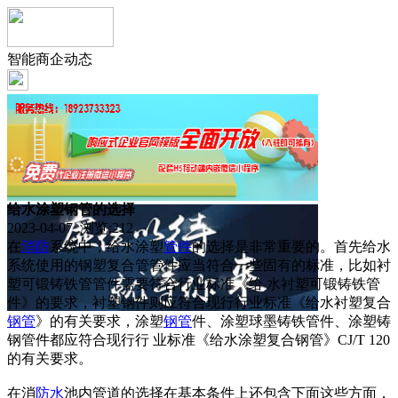
智能商企动态
给水涂塑钢管的选择
2023-04-07 浏览:
212
在
消防
系统中，给水涂塑
管件
的选择是非常重要的。首先给水
系统使用的钢塑复合管管件应当符合一些固有的标准，比如衬
塑可锻铸铁管管件需要符合行业标准《给 水衬塑可锻铸铁管
件》的要求，衬塑钢件则应符合现行行业标准《给水衬塑复合
钢管
》的有关要求，涂塑
钢管
件、涂塑球墨铸铁管件、涂塑铸
钢管件都应符合现行行 业标准《给水涂塑复合钢管》CJ/T 120
的有关要求。
在消
防水
池内管道的选择在基本条件上还包含下面这些方面，