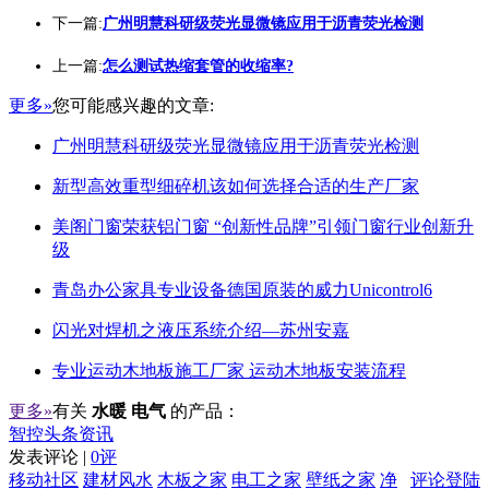
下一篇:
广州明慧科研级荧光显微镜应用于沥青荧光检测
上一篇:
怎么测试热缩套管的收缩率?
更多»
您可能感兴趣的文章:
广州明慧科研级荧光显微镜应用于沥青荧光检测
新型高效重型细碎机该如何选择合适的生产厂家
美阁门窗荣获铝门窗 “创新性品牌”引领门窗行业创新升
级
青岛办公家具专业设备德国原装的威力Unicontrol6
闪光对焊机之液压系统介绍—苏州安嘉
专业运动木地板施工厂家 运动木地板安装流程
更多»
有关
水暖 电气
的产品：
智控头条资讯
发表评论 |
0评
移动社区
建材风水
木板之家
电工之家
壁纸之家
净
评论登陆