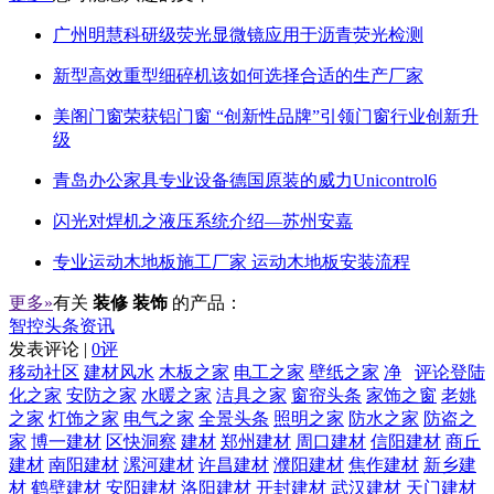
广州明慧科研级荧光显微镜应用于沥青荧光检测
新型高效重型细碎机该如何选择合适的生产厂家
美阁门窗荣获铝门窗 “创新性品牌”引领门窗行业创新升
级
青岛办公家具专业设备德国原装的威力Unicontrol6
闪光对焊机之液压系统介绍—苏州安嘉
专业运动木地板施工厂家 运动木地板安装流程
更多»
有关
装修 装饰
的产品：
智控头条资讯
发表评论 |
0评
移动社区
建材风水
木板之家
电工之家
壁纸之家
净
评论登陆
化之家
安防之家
水暖之家
洁具之家
窗帘头条
家饰之窗
老姚
之家
灯饰之家
电气之家
全景头条
照明之家
防水之家
防盗之
家
博一建材
区快洞察
建材
郑州建材
周口建材
信阳建材
商丘
建材
南阳建材
漯河建材
许昌建材
濮阳建材
焦作建材
新乡建
材
鹤壁建材
安阳建材
洛阳建材
开封建材
武汉建材
天门建材