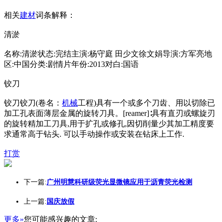
相关
建材
词条解释：
清淤
名称:清淤状态:完结主演:杨守庭 田少文徐文娟导演:方军亮地
区:中国分类:剧情片年份:2013对白:国语
铰刀
铰刀铰刀(卷名：
机械
工程)具有一个或多个刀齿、用以切除已
加工孔表面薄层金属的旋转刀具。[reamer]∶具有直刃或螺旋刃
的旋转精加工刀具,用于扩孔或修孔,因切削量少其加工精度要
求通常高于钻头. 可以手动操作或安装在钻床上工作.
打赏
下一篇:
广州明慧科研级荧光显微镜应用于沥青荧光检测
上一篇:
国庆放假
更多»
您可能感兴趣的文章: