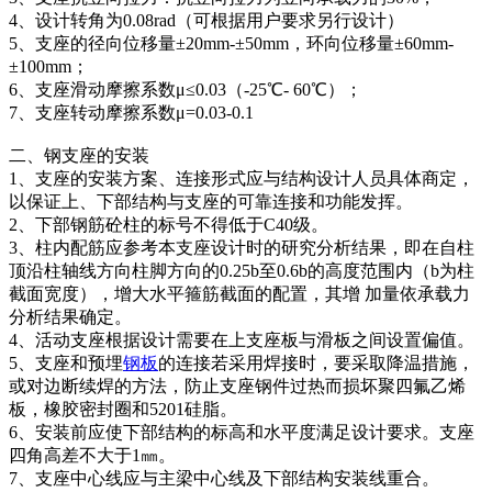
4、设计转角为0.08rad（可根据用户要求另行设计）
5、支座的径向位移量±20mm-±50mm，环向位移量±60mm-
±100mm；
6、支座滑动摩擦系数μ≤0.03（-25℃- 60℃）；
7、支座转动摩擦系数μ=0.03-0.1
二、钢支座的安装
1、支座的安装方案、连接形式应与结构设计人员具体商定，
以保证上、下部结构与支座的可靠连接和功能发挥。
2、下部钢筋砼柱的标号不得低于C40级。
3、柱内配筋应参考本支座设计时的研究分析结果，即在自柱
顶沿柱轴线方向柱脚方向的0.25b至0.6b的高度范围内（b为柱
截面宽度），增大水平箍筋截面的配置，其增 加量依承载力
分析结果确定。
4、活动支座根据设计需要在上支座板与滑板之间设置偏值。
5、支座和预埋
钢板
的连接若采用焊接时，要采取降温措施，
或对边断续焊的方法，防止支座钢件过热而损坏聚四氟乙烯
板，橡胶密封圈和5201硅脂。
6、安装前应使下部结构的标高和水平度满足设计要求。支座
四角高差不大于1㎜。
7、支座中心线应与主梁中心线及下部结构安装线重合。