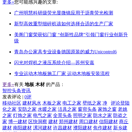
更多»
您可能感兴趣的文章:
广州明慧科研级荧光显微镜应用于沥青荧光检测
新型高效重型细碎机该如何选择合适的生产厂家
美阁门窗荣获铝门窗 “创新性品牌”引领门窗行业创新升
级
青岛办公家具专业设备德国原装的威力Unicontrol6
闪光对焊机之液压系统介绍—苏州安嘉
专业运动木地板施工厂家 运动木地板安装流程
更多»
有关
地板 木材
的产品：
智控头条资讯
发表评论 |
0评
移动社区
建材风水
木板之家
电工之家
壁纸之家
净
评论登陆
化之家
安防之家
水暖之家
洁具之家
窗帘头条
家饰之窗
老姚
之家
灯饰之家
电气之家
全景头条
照明之家
防水之家
防盗之
家
博一建材
区快洞察
建材
郑州建材
周口建材
信阳建材
商丘
建材
南阳建材
漯河建材
许昌建材
濮阳建材
焦作建材
新乡建