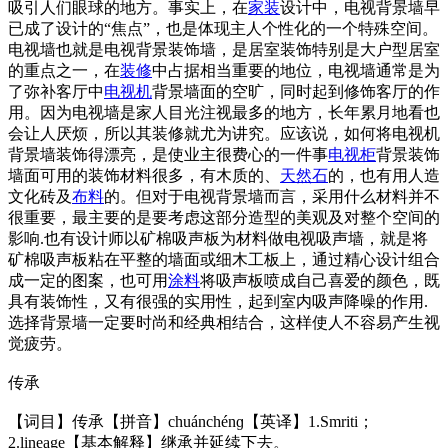
吸引人们眼球的地方。事实上，在
家装
设计中，电视背景墙早
已成了设计的“焦点”，也是体现主人个性化的一个特殊空间。
电视墙也就是电视背景装饰墙，是居室装饰特别是大户型居室
的重点之一，在
装修
中占据相当重要的地位，电视墙通常是为
了弥补客厅中
电视机
背景墙面的空旷，同时起到修饰客厅的作
用。因为电视墙是家人目光注视最多的地方，长年累月地看也
会让人厌烦，所以其装修就尤为讲究。应该说，如何将电视机
背景墙装饰得漂亮，是使业主很费心的一件事
电视柜
背景装饰
墙面可用的装饰材料很多，有木质的、
天然石
的，也有用人造
文化砖及
布料
的。但对于电视背景墙而言，采用什么材料并不
很重要，最主要的是要考虑这部分造型的美观及对整个空间的
影响.也有设计师以矿棉吸声板为材料做电视吸声墙，就是将
矿棉吸声板粘在平整的墙面或细木工板上，通过精心设计组合
成一定的图案，也可用
涂料
将吸声板喷成自己喜爱的颜色，既
具有装饰性，又有很强的实用性，起到室内吸声降噪的作用.
选择背景墙一定要时尚和经典相结合，这样使人不容易产生视
觉疲劳。
传承
【词目】传承【拼音】chuánchénɡ【英译】1.Smriti；
2.lineage【基本解释】继承并延续下去。