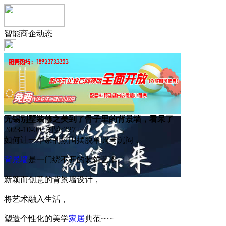
智能商企动态
无锡别墅装修之美到了骨子里的背景墙，看呆了
2023-10-09 浏览:
327
如何让一个家的氛围摆脱单调与沉闷，
背景墙
是一门绕不开的装饰艺术。
新颖而创意的背景墙设计，
将艺术融入生活，
塑造个性化的美学
家居
典范~~~