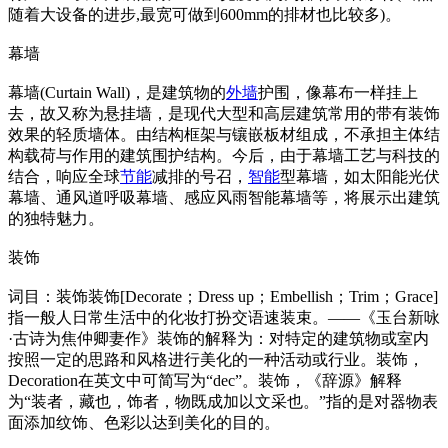
随着大设备的进步,最宽可做到600mm的排材也比较多)。
幕墙
幕墙(Curtain Wall)，是建筑物的
外墙
护围，像幕布一样挂上
去，故又称为悬挂墙，是现代大型和高层建筑常用的带有装饰
效果的轻质墙体。由结构框架与镶嵌板材组成，不承担主体结
构载荷与作用的建筑围护结构。今后，由于幕墙工艺与科技的
结合，响应全球
节能
减排的号召，
智能
型幕墙，如太阳能光伏
幕墙、通风道呼吸幕墙、感应风雨智能幕墙等，将展示出建筑
的独特魅力。
装饰
词目：装饰装饰[Decorate；Dress up；Embellish；Trim；Grace]
指一般人日常生活中的化妆打扮交语速装束。——《玉台新咏
·古诗为焦仲卿妻作》装饰的解释为：对特定的建筑物或室内
按照一定的思路和风格进行美化的一种活动或行业。装饰，
Decoration在英文中可简写为“dec”。装饰，《辞源》解释
为“装者，藏也，饰者，物既成加以文采也。”指的是对器物表
面添加纹饰、色彩以达到美化的目的。