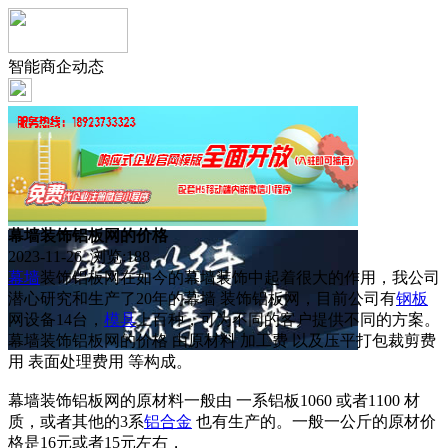
智能商企动态
幕墙装饰铝板网的价格
2023-11-26 浏览:
188
幕墙
装饰铝板网在如今的幕墙装饰中起着很大的作用，我公司
潜心研究和生产了20年的幕墙 装饰铝板网，目前公司有
钢板
网设备14台，
模具
上百种，可为不同的客户提供不同的方案。
幕墙装饰铝板网的价格 由原材料 加工费 以及压平打包裁剪费
用 表面处理费用 等构成。
幕墙装饰铝板网的原材料一般由 一系铝板1060 或者1100 材
质，或者其他的3系
铝合金
也有生产的。一般一公斤的原材价
格是16元或者15元左右，