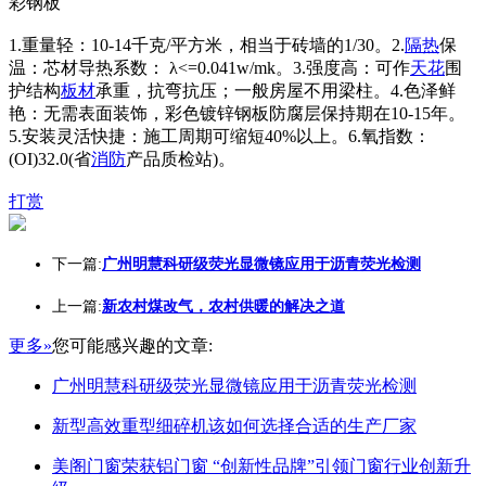
彩钢板
1.重量轻：10-14千克/平方米，相当于砖墙的1/30。2.
隔热
保
温：芯材导热系数： λ<=0.041w/mk。3.强度高：可作
天花
围
护结构
板材
承重，抗弯抗压；一般房屋不用梁柱。4.色泽鲜
艳：无需表面装饰，彩色镀锌钢板防腐层保持期在10-15年。
5.安装灵活快捷：施工周期可缩短40%以上。6.氧指数：
(OI)32.0(省
消防
产品质检站)。
打赏
下一篇:
广州明慧科研级荧光显微镜应用于沥青荧光检测
上一篇:
新农村煤改气，农村供暖的解决之道
更多»
您可能感兴趣的文章:
广州明慧科研级荧光显微镜应用于沥青荧光检测
新型高效重型细碎机该如何选择合适的生产厂家
美阁门窗荣获铝门窗 “创新性品牌”引领门窗行业创新升