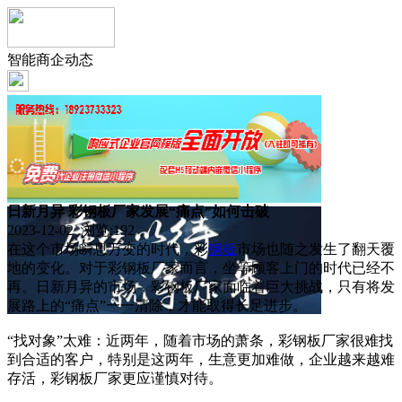
智能商企动态
日新月异 彩钢板厂家发展“痛点”如何击破
2023-12-02 浏览:
192
在这个市场瞬息万变的时代，彩
钢板
市场也随之发生了翻天覆
地的变化。对于彩钢板厂家而言，坐等顾客上门的时代已经不
再。日新月异的市场，彩钢板厂家面临着巨大挑战，只有将发
展路上的“痛点”一一清除，才能取得长足进步。
“找对象”太难：近两年，随着市场的萧条，彩钢板厂家很难找
到合适的客户，特别是这两年，生意更加难做，企业越来越难
存活，彩钢板厂家更应谨慎对待。