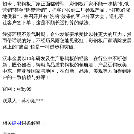
如今，彩钢板厂家正面临转型，彩钢板厂家不能一味搞“饥饿
营销”甚至“绑架营销”，把客户拉到工厂参观产品，“好吃好喝
地供着”，并召开具有“洗脑”效果的客户分享大会，送礼等，
让客户签下单，这是不顾长远打算的做法。
经济环境不景气时期，企业发展要承受比以往更大的压力，然
而俗话说的好，不经历风雨怎能见彩虹，彩钢板厂家清除发展
路上的“痛点”也是一种进步和突破。
沃丰金属以10年研发及生产彩钢板的经验，在行业中不断创
新，匠心如石，铸就高品质彩钢板的领航者，产品远销欧美、
中东、南亚等国家与地区，在创新、品质、美观等方面得到用
户的一致信赖与好评！
官网：wfby99
联系人：蒋小姐***
相关
建材
词条解释：