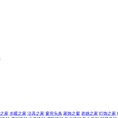
级
之家
水暖之家
洁具之家
窗帘头条
家饰之窗
老姚之家
灯饰之家