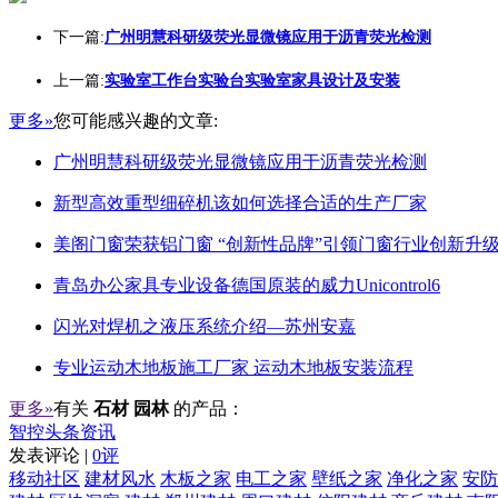
下一篇:
广州明慧科研级荧光显微镜应用于沥青荧光检测
上一篇:
实验室工作台实验台实验室家具设计及安装
更多»
您可能感兴趣的文章:
广州明慧科研级荧光显微镜应用于沥青荧光检测
新型高效重型细碎机该如何选择合适的生产厂家
美阁门窗荣获铝门窗 “创新性品牌”引领门窗行业创新升
青岛办公家具专业设备德国原装的威力Unicontrol6
闪光对焊机之液压系统介绍—苏州安嘉
专业运动木地板施工厂家 运动木地板安装流程
更多»
有关
石材 园林
的产品：
智控头条资讯
发表评论 |
0评
移动社区
建材风水
木板之家
电工之家
壁纸之家
净化之家
安防