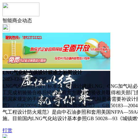
智能商企动态
LNG气化站点供设计标准之补图设计
2023-12-13 浏览:
295
LNG气化站点供设计标准之补图设计建设LNG、CNG加气站
工完成初验验合格后经过政府方方面面的验收并取得相关部门
照国家规定的手续建设的呢？您的LNG加气站是否需要补设计图呢
范》、GB50016-2006《建筑设计防火规范》、GB 50183
气工程设计防火规范》是由中石油参照和套用美国NFPA—59A标
施。目前国内LNG气化站设计基本参照GB 50028—93《城镇
打赏