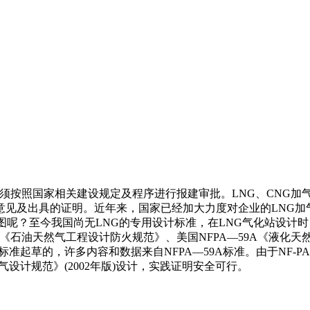
必须按照国家相关建设规定及程序进行报建审批。LNG、CNG
意见及出具的证明。近年来，国家已经加大力度对企业的LNG加
？至今我国尚无LNG的专用设计标准，在LNG气化站设计时，常采
—2004《石油天然气工程设计防火规范》、美国NFPA—59A《液化
准起草的，许多内容和数据来自NFPA—59A标准。由于NF-PA
燃气设计规范》(2002年版)设计，实践证明安全可行。