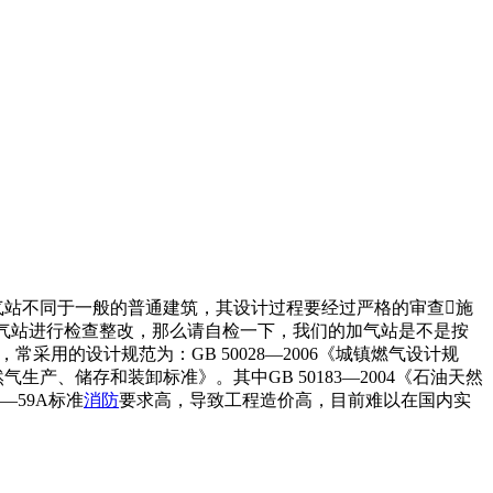
加气站不同于一般的普通建筑，其设计过程要经过严格的审查施
气站进行检查整改，那么请自检一下，我们的加气站是不是按
用的设计规范为：GB 50028—2006《城镇燃气设计规
天然气生产、储存和装卸标准》。其中GB 50183—2004《石油天然
—59A标准
消防
要求高，导致工程造价高，目前难以在国内实