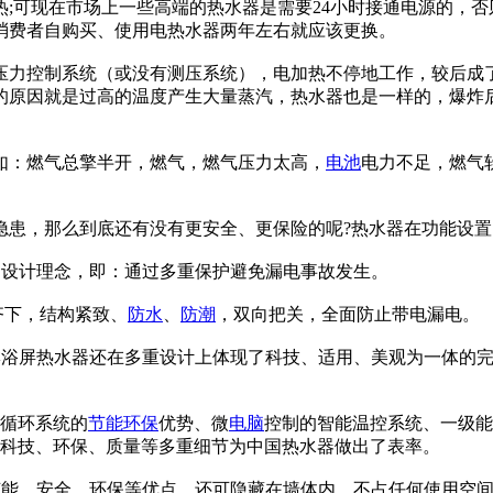
;可现在市场上一些高端的热水器是需要24小时接通电源的，
消费者自购买、使用电热水器两年左右就应该更换。
压力控制系统（或没有测压系统），电加热不停地工作，较后成
的原因就是过高的温度产生大量蒸汽，热水器也是一样的，爆炸
如：燃气总擎半开，燃气，燃气压力太高，
电池
电力不足，燃气
隐患，那么到底还有没有更安全、更保险的呢?热水器在功能设
品设计理念，即：通过多重保护避免漏电事故发生。
齐下，结构紧致、
防水
、
防潮
，双向把关，全面防止带电漏电。
成淋浴屏热水器还在多重设计上体现了科技、适用、美观为一体的
力循环系统的
节能
环保
优势、微
电脑
控制的智能温控系统、一级能
从科技、环保、质量等多重细节为中国热水器做出了表率。
效节能、安全、环保等优点，还可隐藏在墙体内，不占任何使用空