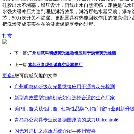
硅胶出水不堵塞，增压设计，雨线出水自然流畅，即使是低水
水强大缓冲压力达到理想淋浴效果，淋浴屏热水器采购，瀑布选
芯，50万次开关不渗漏。更配置具有热能回收作用的健康理
把洗澡变成实实在在的健康保健享受的过程。
打赏
下一篇:
广州明慧科研级荧光显微镜应用于沥青荧光检测
上一篇:
索菲亚参观金诚真空吸塑胶厂
更多»
您可能感兴趣的文章:
广州明慧科研级荧光显微镜应用于沥青荧光检测
新型高效重型细碎机该如何选择合适的生产厂家
美阁门窗荣获铝门窗 “创新性品牌”引领门窗行业创新升
青岛办公家具专业设备德国原装的威力Unicontrol6
闪光对焊机之液压系统介绍—苏州安嘉