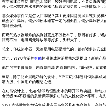
有专家建议在使用电热水器时，较好关闭电源，不要边洗边加热
外，储水式电热水器内的镁棒也应该定期更换，一般情况下，
那么爆炸事件又是怎么回事呢？其主要原因是测温系统失灵和
就会发生爆炸。锅炉和热水器有一定的相似性，锅炉爆炸较大
都能被炸倒。
而燃气热水器爆炸的实例就更是不胜枚举了，原因有好多，诸
距离不准，电磁阀无释放等等好多，头都大了，
总之，传统热水器，无论是用电还是燃气的，都有诸多的安全
对此，YIYU宜浴牌
智能
恒温集成淋浴屏热水器提出了新的产
他们的主要做法是：内置防电墙 内置防电闸，4重保护，多管
当然，除了防止漏电功能的设计，YIYU宜浴牌智能恒温集
潜力股、中国用户的理想之选。
在功能设计上，比如2秒即热恒温出水的即开即热功能、热动
食品级304不锈钢的质量保障和多功能的人性化设计等等，均
YIYU宜浴牌智能恒温集成淋浴屏热水器具有寿命较长、高