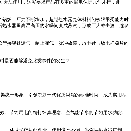
否则无法使用，这就要求产品有多重的漏电保护元件才行，此
了锅炉，压力不断增加，超过热水器壳体材料的极限承受能力时
后热水器里高温高压的水瞬间变成蒸汽，形成巨大冲击波，连墙
软管接驳处漏气。制止漏气，脉冲故障，放电针与放电杆极片的
置时是否能够避免此类事件的发生？
完美统一形象，引领都新一代优质淋浴的标准时尚，成为实用型
效、节约用电的精打细算理念、空气能节水的节约用水功能、
间，一体成形密封配件盒，使用滴水不漏，淋浴屏热水器订制，