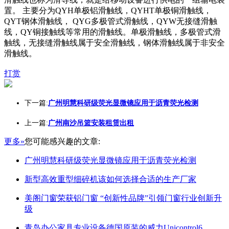
置。 主要分为QYH单极铝滑触线，QYHT单极铜滑触线，
QYT钢体滑触线， QYG多极管式滑触线，QYW无接缝滑触
线，QY铜接触线等常用的滑触线。单极滑触线，多极管式滑
触线，无接缝滑触线属于安全滑触线，钢体滑触线属于非安全
滑触线。
打赏
下一篇:
广州明慧科研级荧光显微镜应用于沥青荧光检测
上一篇:
广州南沙吊篮安装租赁出租
更多»
您可能感兴趣的文章:
广州明慧科研级荧光显微镜应用于沥青荧光检测
新型高效重型细碎机该如何选择合适的生产厂家
美阁门窗荣获铝门窗 “创新性品牌”引领门窗行业创新升
级
青岛办公家具专业设备德国原装的威力Unicontrol6