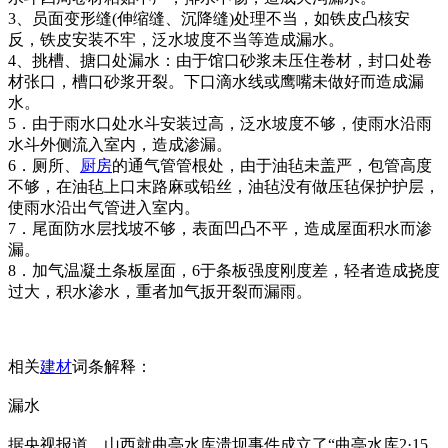
3、员面变形缝(伸缩缝、沉降缝)处理不当，如铁皮凸核安
反，铁皮安装不牢，泛水坡度不当等造成漏水。
4、挑槽、搪口处漏水：由于馆口砂浆未压住卷材，封口处卷
材张口，槽口砂浆开裂。下口滴水线或鹰嘴未做好而造成漏
水。
5．由于雨水口处水斗安装过高，泛水坡度不够，使雨水沿雨
水斗外侧流入室内，造成渗漏。
6．厕所、
厨房
的通气管管根处，由于油毡未盖严，包管高度
不够，在油毡上口末路麻或铅丝，油毡没有做压毡保护护层，
使雨水沿出气管进入室内。
7．尾面防水层找坡不够，表面凹凸不平，造成屋面积水而渗
漏。
8．加气温凝土条板屋面，6于条板强度刚度差，轻者造成挠度
过大，积水渗水，重者加气扳开裂而漏雨。
相关
建材
词条解释：
漏水
据央视报道，山西就曲亭水库溃坝事件成立了“曲亭水库2·15