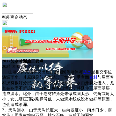
智能商企动态
2017防水补漏施工要点
2024-01-07 浏览:
128
1．山墙、女儿墙和突出屋面的烟囱等墙体与
防水
层相交部位
渗漏雨水。其原因是节点做法过于简单，垂宣面
卷材
与屋面卷
材没有很好分层搭接，卷材收口处开裂，水由开裂处进入，尤
其在冬季不断冻结、溶化，使开口增大．并延伸至屋面基层，
造成漏水。此外，由于卷材转角处未做成圆弧形、钝角或角太
小，女儿墙压顶砂浆标号低，未做滴水线或没有做好等原因，
也会造成渗漏。
2、天沟漏水：由于天沟长度大，纵向坡度小，雨水口少，雨
水斗四周卷材粘贴不严，排水不畅，造成天沟漏水。