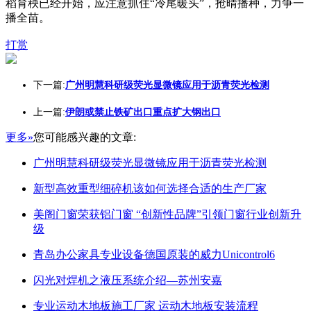
稻育秧已经开始，应注意抓住“冷尾暖头”，抢晴播种，力争一
播全苗。
打赏
下一篇:
广州明慧科研级荧光显微镜应用于沥青荧光检测
上一篇:
伊朗或禁止铁矿出口重点扩大钢出口
更多»
您可能感兴趣的文章:
广州明慧科研级荧光显微镜应用于沥青荧光检测
新型高效重型细碎机该如何选择合适的生产厂家
美阁门窗荣获铝门窗 “创新性品牌”引领门窗行业创新升
级
青岛办公家具专业设备德国原装的威力Unicontrol6
闪光对焊机之液压系统介绍—苏州安嘉
专业运动木地板施工厂家 运动木地板安装流程