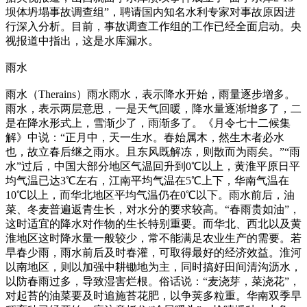
坝体坍塌事故调查组”，聘请国内知名水利专家对事故原因进
行深入分析。目前，事故调查工作组的工作已经全面启动。央
视报道中指出，这是水库漏水。
雨水
雨水（Therains）雨水雨水，表示降水开始，雨量逐步增多。
雨水，表示两层意思，一是天气回暖，降水量逐渐增多了，二
是在降水形式上，雪渐少了，雨渐多了。《月令七十二候集
解》中说：“正月中，天一生水。春始属木，然生木者必水
也，故立春后继之雨水。且东风既解冻，则散而为雨矣。”“雨
水”过后，中国大部分地区气温回升到0℃以上，黄淮平原日平
均气温已达3℃左右，江南平均气温在5℃上下，华南气温在
10℃以上，而华北地区平均气温仍在0℃以下。雨水前后，油
菜、冬麦普遍返青生长，对水分的要求较高。“春雨贵如油”，
这时适宜的降水对作物的生长特别重要。而华北、西北以及黄
淮地区这时降水量一般较少，常不能满足农业生产的需要。若
早春少雨，雨水前后及时春灌，可取得最好的经济效益。淮河
以南地区，则以加强中耕锄地为主，同时搞好田间清沟沥水，
以防春雨过多，导致湿害烂根。俗话说：“麦浇芽，菜浇花”，
对起苔的油菜要及时追施苔花肥，以争荚多粒重。华南双季早