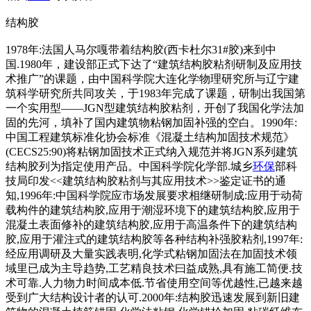
结构胶
1978年:法国人马尔嘎带着结构胶(西卡杜尔31#胶)来到中
国.1980年，建设部正式下达了“建筑结构胶粘剂研制及应用技
术推广”的课题，由中国科学院大连化学物理研究所与辽宁建
筑科学研究所共同攻关，于1983年完成了课题，研制出我国第
一个实用型——JGN型建筑结构胶粘剂，开创了我国化学法加
固的先河，填补了国内建筑物粘钢加固补强的空白。1990年:
中国工程建筑标准化协会标准《混凝土结构加固技术规范》
(CECS25:90)将粘钢加固技术正式纳入规范并将JGN系列建筑
结构胶列为指定使用产品。中国科学院化学部.城乡
环保
部科
技局印发<<建筑结构胶粘剂与其应用技术>>鉴定证书的通
知,1996年:中国科学院应市场发展要求相继研制成:应用于动荷
载构件的建筑结构胶,应用于潮湿环境下的建筑结构胶,应用于
混凝土表面修补的建筑结构胶,应用于高温条件下的建筑结构
胶,应用于灌注式的建筑结构胶等各种结构补强胶粘剂,1997年:
经应用调研及大量实践表明,化学式粘钢加固法在加固技术领
域里已成为主导趋势,工艺精良技术曰益成熟,具有施工简便.技
术可靠.人力物力时间成本低.节省使用空间等优越性,已越来越
受到广大结构设计者的认可.2000年:结构胶迅速发展到新旧建