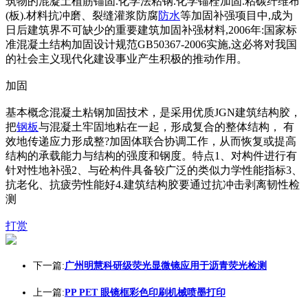
筑物的混凝土植筋锚固.化学法粘钢.化学锚栓加固.粘碳纤维布
(板).材料抗冲磨、裂缝灌浆防腐
防水
等加固补强项目中,成为
日后建筑界不可缺少的重要建筑加固补强材料,2006年:国家标
准混凝土结构加固设计规范GB50367-2006实施,这必将对我国
的社会主义现代化建设事业产生积极的推动作用。
加固
基本概念混凝土粘钢加固技术，是采用优质JGN建筑结构胶，
把
钢板
与混凝土牢固地粘在一起，形成复合的整体结构， 有
效地传递应力形成整?加固体联合协调工作，从而恢复或提高
结构的承载能力与结构的强度和钢度。特点1、对构件进行有
针对性地补强2、与砼构件具备较广泛的类似力学性能指标3、
抗老化、抗疲劳性能好4.建筑结构胶要通过抗冲击剥离韧性检
测
打赏
下一篇:
广州明慧科研级荧光显微镜应用于沥青荧光检测
上一篇:
PP PET 眼镜框彩色印刷机械喷墨打印