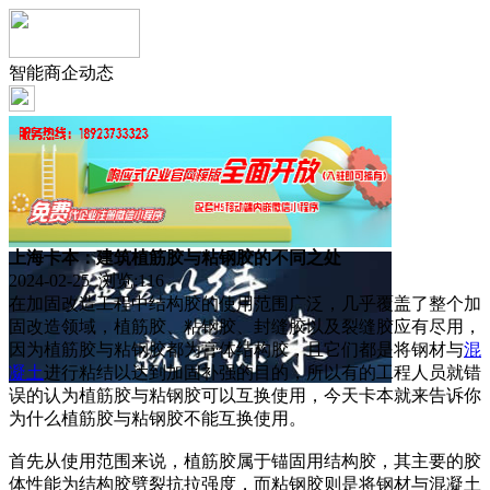
智能商企动态
上海卡本：建筑植筋胶与粘钢胶的不同之处
2024-02-25 浏览:
116
在加固改造工程中结构胶的使用范围广泛，几乎覆盖了整个加
固改造领域，植筋胶、粘钢胶、封缝胶以及裂缝胶应有尽用，
因为植筋胶与粘钢胶都为膏体结构胶，且它们都是将钢材与
混
凝土
进行粘结以达到加固补强的目的，所以有的工程人员就错
误的认为植筋胶与粘钢胶可以互换使用，今天卡本就来告诉你
为什么植筋胶与粘钢胶不能互换使用。
首先从使用范围来说，植筋胶属于锚固用结构胶，其主要的胶
体性能为结构胶劈裂抗拉强度，而粘钢胶则是将钢材与混凝土