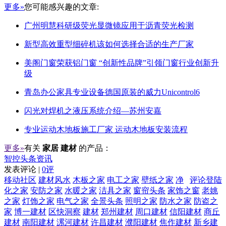
更多»
您可能感兴趣的文章:
广州明慧科研级荧光显微镜应用于沥青荧光检测
新型高效重型细碎机该如何选择合适的生产厂家
美阁门窗荣获铝门窗 “创新性品牌”引领门窗行业创新升
级
青岛办公家具专业设备德国原装的威力Unicontrol6
闪光对焊机之液压系统介绍—苏州安嘉
专业运动木地板施工厂家 运动木地板安装流程
更多»
有关
家居 建材
的产品：
智控头条资讯
发表评论 |
0评
移动社区
建材风水
木板之家
电工之家
壁纸之家
净
评论登陆
化之家
安防之家
水暖之家
洁具之家
窗帘头条
家饰之窗
老姚
之家
灯饰之家
电气之家
全景头条
照明之家
防水之家
防盗之
家
博一建材
区快洞察
建材
郑州建材
周口建材
信阳建材
商丘
建材
南阳建材
漯河建材
许昌建材
濮阳建材
焦作建材
新乡建