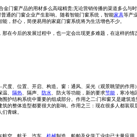
铝合金门窗产品的用材多么高端精贵;无论营销传播的渠道多么与
必对普通的门窗企业产生影响。随着智能门窗系统，智能
家具
等产
智能，舒心，简便易用的家庭门窗系统将为生活增色不少。
，那在今后的发展过程中，也一定会出现更多难题，在这样的情
—尺度、位置、开启、构造。窗：通风、采光（观景眺望的作用）
保温、
隔热
、隔声、
防水
、防火等功能，新的要求
节能
，寒冷地
物围护结构系统中重要的组成部分。作用之二:门和窗又是建筑造
建筑的整体造型都要很大的影响。作用之三：现在很多人都装双
人们青睐。
在航空、航天、汽车、
机械
制造、船舶及化学工业中已大量应用