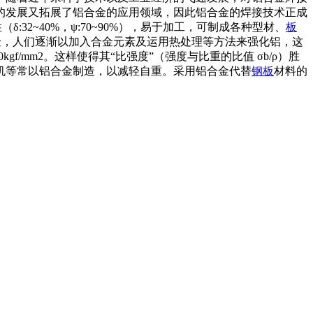
的发展又拓展了铝合金的应用领域，因此铝合金的焊接技术正成
:32~40%，ψ:70~90%），易于加工，可制成各种型材、
板
学实验，人们逐渐以加入合金元素及运用热处理等方法来强化铝，这
/mm2。这样使得其“比强度”（强度与比重的比值 σb/ρ）胜
机等常以铝合金制造，以减轻自重。采用铝合金代替
钢板
材料的