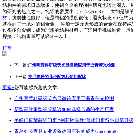
结构件的需求日益增多，使铝合金的焊接性研究也随之深入。
为研究的热点之一。纯铝的密度小（ρ=2.7g/cm3），大约是铁的
材
，抗腐蚀性能好；但是纯铝的强度很低，退火状态 σb 值约
就得到了一系列的铝合金。 添加一定元素形成的合金在保持纯铝质轻
过很多合金钢，成为理想的结构材料，广泛用于机械制造、运
焊接，结构重量可减轻50%以上。
打赏
下一篇:
广州明慧科研级荧光显微镜应用于沥青荧光检测
上一篇:
拉毛胶粉的几种配方和使用配比
更多»
您可能感兴趣的文章:
广州明慧科研级荧光显微镜应用于沥青荧光检测
新型高效重型细碎机该如何选择合适的生产厂家
美阁门窗荣获铝门窗 “创新性品牌”引领门窗行业创新升
青岛办公家具专业设备德国原装的威力Unicontrol6