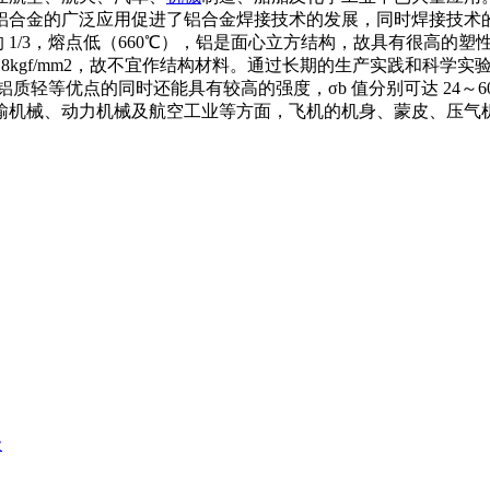
铝合金的广泛应用促进了铝合金焊接技术的发展，同时焊接技术
 1/3，熔点低（660℃），铝是面心立方结构，故具有很高的塑性（δ
为8kgf/mm2，故不宜作结构材料。通过长期的生产实践和科
等优点的同时还能具有较高的强度，σb 值分别可达 24～60kgf
输机械、动力机械及航空工业等方面，飞机的机身、蒙皮、压气
级