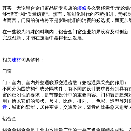
其实，无论铝合金门窗品牌专卖店的
装修
多么奢侈豪华;无论
够“漂亮”和“质量稳定”。然而，智能化时代的不断推进，势
者而言，门窗的价格将不是影响他们的消费的必选项，而更加
在一些较为特殊的时期内，铝合金门窗企业如果没有及时创新
完成创新，才能在逆境中赢得长远发展。
相关
建材
词条解释：
门窗
门：室内、室内外交通联系交通疏散（兼起通风采光的作用）
不同分为围护构件或分隔构件，有不同的设计要求要分别具有
窗的密闭性的要求，是节能设计中的重要内容。门和窗是建筑
用）所以它们的形状、尺寸、比例、排列、、色彩、造型等对
音
，城市的繁华，居住密集，交通发达，隔音的效果愈来愈受
铝合金
铝合金铝合金是工业中应用最广泛的一类有色金属结构材料，