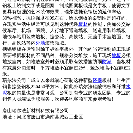
钢板上烧制文字或是图案，制成图案板或是文字板，使得文字
更具有极强的艺术装饰效果，瑞尔法搪瓷钢板的延伸率达
30%-40%，抗拉强度在99左右，所以钢板的柔韧性是超好的。
在现实生活中经常可以见到这种优质
板材
的性能，例如公交站
候车厅、机场、医院、人行地下通道墙板、隧道用装饰墙板、
地铁车站用装饰墙板、搪瓷花、高铁站、无菌手术室墙面、银
行、高铁站等内
外墙
装饰领域。
搪瓷钢板在运输时除了标准平板外，其他的当运输到施工现场
厚要根据板材的不同品种、规格分类堆放，施工现场
地板
必须
堆放室内，如堆放室外时必须采取有效措施防雨
防潮
，当板材
有减展外包装时，平方堆放不宜超过2米，竖放堆高不宜超过2
米。
瑞尔法公司自成立以来就潜心研制这种新型
环保
板材，年生产
销售搪瓷钢板256450平方米，除此外瑞尔法硅酸钙板和纤维
水
泥
板的销量也是非常可观，公司拥有专业的研发团队，专业的
销售人员竭诚为您服务，欢迎各地客商前来参观考察!
唐山瑞尔法新材料科技有限公司
地址：河北省唐山市滦南县城西工业区