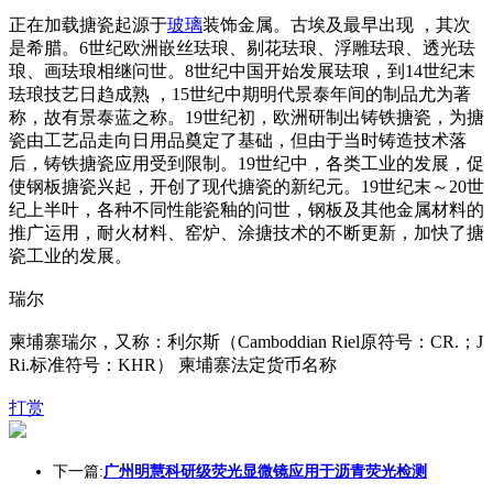
正在加载搪瓷起源于
玻璃
装饰金属。古埃及最早出现 ，其次
是希腊。6世纪欧洲嵌丝珐琅、剔花珐琅、浮雕珐琅、透光珐
琅、画珐琅相继问世。8世纪中国开始发展珐琅，到14世纪末
珐琅技艺日趋成熟 ，15世纪中期明代景泰年间的制品尤为著
称，故有景泰蓝之称。19世纪初，欧洲研制出铸铁搪瓷，为搪
瓷由工艺品走向日用品奠定了基础，但由于当时铸造技术落
后，铸铁搪瓷应用受到限制。19世纪中，各类工业的发展，促
使钢板搪瓷兴起，开创了现代搪瓷的新纪元。19世纪末～20世
纪上半叶，各种不同性能瓷釉的问世，钢板及其他金属材料的
推广运用，耐火材料、窑炉、涂搪技术的不断更新，加快了搪
瓷工业的发展。
瑞尔
柬埔寨瑞尔，又称：利尔斯（Camboddian Riel原符号：CR.；J
Ri.标准符号：KHR） 柬埔寨法定货币名称
打赏
下一篇:
广州明慧科研级荧光显微镜应用于沥青荧光检测