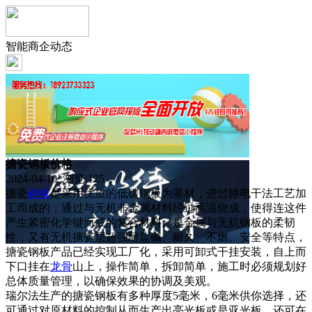
智能商企动态
搪瓷钢板价格
2024-04-10 浏览:
125
搪瓷
钢板
是采用优质的低碳钢板为基材，进过静电干法工艺加
工而成的，通过与无机非金属材料经过高温烧成，使得连这件
产生紧密化学键而成的复合材料。是金属与无机钢板的柔韧
性，又有无机搪瓷层超强耐盐碱、耐久、不燃、安全等特点，
搪瓷钢板产品已经实现工厂化，采用可卸式干挂安装，自上而
下口挂在
龙骨
山上，操作简单，拆卸简单，施工时必须规划好
总体质量管理，以确保效果的协调及美观。
瑞尔法生产的搪瓷钢板有多种厚度5毫米，6毫米供你选择，还
可通过对原材料的控制从而生产出亮光板或是亚光板，还可在