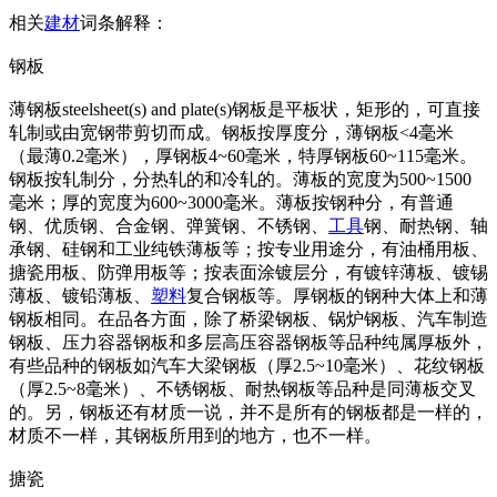
相关
建材
词条解释：
钢板
薄钢板steelsheet(s) and plate(s)钢板是平板状，矩形的，可直接
轧制或由宽钢带剪切而成。钢板按厚度分，薄钢板<4毫米
（最薄0.2毫米），厚钢板4~60毫米，特厚钢板60~115毫米。
钢板按轧制分，分热轧的和冷轧的。薄板的宽度为500~1500
毫米；厚的宽度为600~3000毫米。薄板按钢种分，有普通
钢、优质钢、合金钢、弹簧钢、不锈钢、
工具
钢、耐热钢、轴
承钢、硅钢和工业纯铁薄板等；按专业用途分，有油桶用板、
搪瓷用板、防弹用板等；按表面涂镀层分，有镀锌薄板、镀锡
薄板、镀铅薄板、
塑料
复合钢板等。厚钢板的钢种大体上和薄
钢板相同。在品各方面，除了桥梁钢板、锅炉钢板、汽车制造
钢板、压力容器钢板和多层高压容器钢板等品种纯属厚板外，
有些品种的钢板如汽车大梁钢板（厚2.5~10毫米）、花纹钢板
（厚2.5~8毫米）、不锈钢板、耐热钢板等品种是同薄板交叉
的。另，钢板还有材质一说，并不是所有的钢板都是一样的，
材质不一样，其钢板所用到的地方，也不一样。
搪瓷