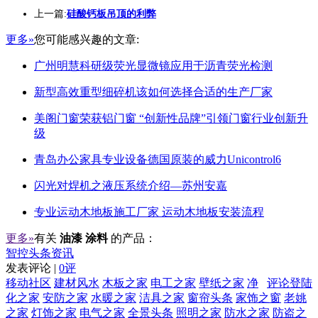
上一篇:
硅酸钙板吊顶的利弊
更多»
您可能感兴趣的文章:
广州明慧科研级荧光显微镜应用于沥青荧光检测
新型高效重型细碎机该如何选择合适的生产厂家
美阁门窗荣获铝门窗 “创新性品牌”引领门窗行业创新升
级
青岛办公家具专业设备德国原装的威力Unicontrol6
闪光对焊机之液压系统介绍—苏州安嘉
专业运动木地板施工厂家 运动木地板安装流程
更多»
有关
油漆 涂料
的产品：
智控头条资讯
发表评论 |
0评
移动社区
建材风水
木板之家
电工之家
壁纸之家
净
评论登陆
化之家
安防之家
水暖之家
洁具之家
窗帘头条
家饰之窗
老姚
之家
灯饰之家
电气之家
全景头条
照明之家
防水之家
防盗之