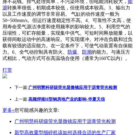
身不花钱。排气处理简单，不污染环境，但电能消耗较大，
能
源
转换率很低，初期成本较低，但使用成本较高。3、输出力
以及工作速度的调节非常容易。 气缸的动作速度一般为
50~500mm/s。但运行速度稳定性不高。4、可靠性不太高，使
用寿命受气源洁净度和使用频率的影响较大。5、利用空气的
压缩性，可贮存能量，实现集中供气。可短时间释放能量，以
获得间歇运动中的高速响应。可实现缓冲。对冲击负载和过负
载有较强的适应能力。在一定条件下，可使气动装置有自保能
力。6、全气动控制具有防火、
防爆
、
防潮
的能力。与液压方
式相比，气动方式可在高温场合使用（通常为160℃以内）。
打赏
下一篇:
广州明慧科研级荧光显微镜应用于沥青荧光检测
上一篇:
高频焊接H型钢房地产业的影响-华夏天信
更多»
您可能感兴趣的文章:
广州明慧科研级荧光显微镜应用于沥青荧光检测
新型高效重型细碎机该如何选择合适的生产厂家