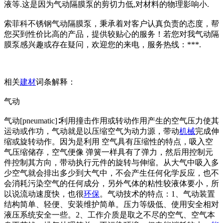
液等.这是因为气动隔膜泵的剪切力低,对材料的物理影响小.
索菲科不锈钢气动隔膜泵，秉承着对客户认真负责的态度，帮
您买到性价比高的产品，提供较贴心的服务！若您对我气动隔
膜泵感兴趣或存在疑问，欢迎您的来电，服务热线：***.
相关
建材
词条解释：
气动
气动[pneumatic]∶利用撞击作用或转动作用产生的空气压力使其
运动或作功，气动就是以压缩空气为动力源，带动
机械
完成伸
缩或旋转动作。因为是利用 空气具有压缩性的特点，吸入空
气压缩储存，空气便像 弹簧一样具有了弹力，然后用控制元
件控制其方向，带动执行元件的旋转与伸缩。从大气中吸入多
少空气就会排出多少到大气中，不会产生任何化学反应，也不
会消耗污染空气的任何成分，另外气体的粘性较液体要小，所
以说流动速度快，也很
环保
。气动技术的特点：1、气动装置
结构简单、轻便、安装维护简单。压力等级低、使用安全相对
液压系统安全一些。2、工作介质是取之不尽的空气、空气本