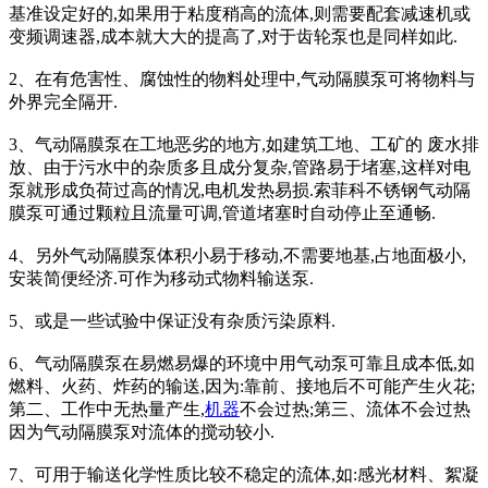
基准设定好的,如果用于粘度稍高的流体,则需要配套减速机或
变频调速器,成本就大大的提高了,对于齿轮泵也是同样如此.
2、在有危害性、腐蚀性的物料处理中,气动隔膜泵可将物料与
外界完全隔开.
3、气动隔膜泵在工地恶劣的地方,如建筑工地、工矿的 废水排
放、由于污水中的杂质多且成分复杂,管路易于堵塞,这样对电
泵就形成负荷过高的情况,电机发热易损.索菲科不锈钢气动隔
膜泵可通过颗粒且流量可调,管道堵塞时自动停止至通畅.
4、另外气动隔膜泵体积小易于移动,不需要地基,占地面极小,
安装简便经济.可作为移动式物料输送泵.
5、或是一些试验中保证没有杂质污染原料.
6、气动隔膜泵在易燃易爆的环境中用气动泵可靠且成本低,如
燃料、火药、炸药的输送,因为:靠前、接地后不可能产生火花;
第二、工作中无热量产生,
机器
不会过热;第三、流体不会过热
因为气动隔膜泵对流体的搅动较小.
7、可用于输送化学性质比较不稳定的流体,如:感光材料、絮凝