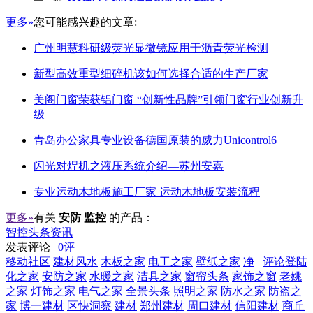
更多»
您可能感兴趣的文章:
广州明慧科研级荧光显微镜应用于沥青荧光检测
新型高效重型细碎机该如何选择合适的生产厂家
美阁门窗荣获铝门窗 “创新性品牌”引领门窗行业创新升
级
青岛办公家具专业设备德国原装的威力Unicontrol6
闪光对焊机之液压系统介绍—苏州安嘉
专业运动木地板施工厂家 运动木地板安装流程
更多»
有关
安防 监控
的产品：
智控头条资讯
发表评论 |
0评
移动社区
建材风水
木板之家
电工之家
壁纸之家
净
评论登陆
化之家
安防之家
水暖之家
洁具之家
窗帘头条
家饰之窗
老姚
之家
灯饰之家
电气之家
全景头条
照明之家
防水之家
防盗之
家
博一建材
区快洞察
建材
郑州建材
周口建材
信阳建材
商丘