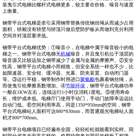
装曳引式电梯比螺杆式电梯更多，较主要在价格、噪音与速度
上衡量。
钢带平台式电梯是牵引采用钢带替换传统钢丝绳从而减少占用
面积，轿厢没有轿壁与轿顶只做后壁防护板从而做到充分利用
空间并对顶层要求低。
钢带平台式电梯优势：①噪音小，在电梯中属于噪音较小的电
梯之一。钢带平台式电梯无
机械
噪音，并且曳引机位于顶层的
噪音源又比较远加之钢带减少了金属与金属的摩擦声。②安全
性高，钢带平台式电梯小而精致，但安全系统一样也不少，比
如限速器、安全钳、缓冲器、光幕、防夹装置、自动闭门器
等。③运行平稳，钢带制作时用进口
聚氨酯
包裹着钢丝绳，从
而使曳引轮摩擦系数增加。④
节能
环保
，钢带平台式电梯功率
一般在1KW左右，连续运行1小时仅消耗1度电。⑤使用寿命
长，维护成本低。电梯厅门使用手动门，手动门故障率远远比
自动门低。⑥空间利用率高，同是1350*950mm的空间，钢带
平台式电梯站人面积可达880*830mm，而普通观光电梯站人面
积才800*700mm。
钢带平台电梯项目已经遍布全国，轻轻松松就能看到实样。同
时部分省市未安装实样的，也期待您参与我司的样板工程项