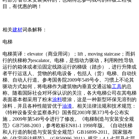
目，有优惠的哟！
相关
建材
词条解释：
电梯
电梯英译：elevator（商业用词）；lift，moving staircase；而斜
行的扶梯称为escalator。电梯，是指动力驱动，利用刚性导轨
运行的箱体或者沿固定线路运行的梯级（踏步），进行升降或
者平行运送人、货物的机电设备，包括人（货）电梯、自动扶
梯、自动人行道。参考国务院2009年549号令。习惯上不论其
驱动方式如何，将电梯作为建筑物内垂直交通运输
工具
的总
称。随着国际社会对环保认识的关注，各大电梯公司在其电梯
表面基本都采用了粉末
涂料
喷涂，这是一种新型环保无溶剂的
涂料，并且各种性能皆优于
油漆
。相关法律法规和技术规范：
《特种设备安全监察条列》国务院2003年第373号令公布实
施，2009年第549号令进行了修改。《电梯制造与安装安全规
范》GB7588-2003，参考欧标EN81-1 1998年版。《自动扶梯
和人行道的制造与安装安全规范》GB16899-2011。国家颁布
的《住宅设计规范》（GB50096-2011）规定：4.1 七层及七层