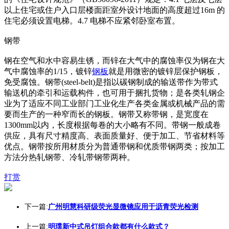
以上住宅或住户入口层楼面距室外设计地面的高度超过16m 的
住宅必须设置电梯。4.7 电梯不应紧邻卧室布置。
钢带
钢在空气和水中容易生锈，而锌在大气中的腐蚀率仅为钢在大
气中腐蚀率的1/15，镀锌
钢板
就是用微密的镀锌层保护钢板，
免受腐蚀。钢带(steel-belt)是指以碳钢制成的输送带作为带式
输送机的牵引和运载构件，也可用于捆扎货物；是各类轧钢企
业为了适应不同工业部门工业化生产各类金属或机械产品的需
要而生产的一种窄而长的钢板。钢带又称带钢，是宽度在
1300mm以内，长度根据每卷的大小略有不同。带钢一般成卷
供应，具有尺寸精度高、表面质量好、便于加工、节省材料等
优点。钢带按所用材质分为普通带钢和优质带钢两类；按加工
方法分热轧钢带、冷轧带钢带两种。
打赏
下一篇:
广州明慧科研级荧光显微镜应用于沥青荧光检测
上一篇:
明璞新中式吊灯组合款都有什么款式？