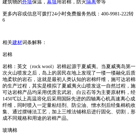
建筑物的
外墙
保温，
幕墙
用岩棉，防火
隔离
带等
更多内容或信息可拨打24小时免费服务热线：400-9981-222转
6
相关
建材
词条解释：
岩棉
岩棉：英文（rock wool）岩棉起源于夏威夷。当夏威夷岛第一
次火山喷发之后，岛上的居民在地上发现了一缕一缕融化后质
地柔软的岩石，这就是最初人类认知的岩棉纤维，施可达岩棉
的生产过程，其实是模拟了夏威夷火山喷发这一自然过程，施
可达岩棉产品均采用优质玄武岩、白云石等为主要原材料，经
1450℃以上高温溶化后采用国际先进的四轴离心机高速离心成
纤维，同时喷入一定量粘结剂、防尘油、憎水剂后经集棉机收
集、通过摆锤法工艺，加上三维法铺棉后进行固化、切割，形
成不同规格和用途的岩棉产品。
玻璃棉