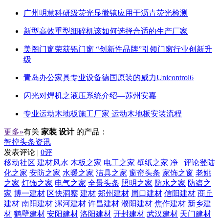
广州明慧科研级荧光显微镜应用于沥青荧光检测
新型高效重型细碎机该如何选择合适的生产厂家
美阁门窗荣获铝门窗 “创新性品牌”引领门窗行业创新升
级
青岛办公家具专业设备德国原装的威力Unicontrol6
闪光对焊机之液压系统介绍—苏州安嘉
专业运动木地板施工厂家 运动木地板安装流程
更多»
有关
家装 设计
的产品：
智控头条资讯
发表评论 |
0评
移动社区
建材风水
木板之家
电工之家
壁纸之家
净
评论登陆
化之家
安防之家
水暖之家
洁具之家
窗帘头条
家饰之窗
老姚
之家
灯饰之家
电气之家
全景头条
照明之家
防水之家
防盗之
家
博一建材
区快洞察
建材
郑州建材
周口建材
信阳建材
商丘
建材
南阳建材
漯河建材
许昌建材
濮阳建材
焦作建材
新乡建
材
鹤壁建材
安阳建材
洛阳建材
开封建材
武汉建材
天门建材