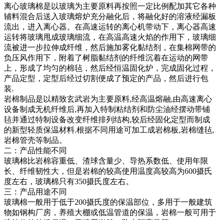
离心玻璃棉是以玻璃为主要原料再按照一定比例配加其它各种
辅料混合后送入玻璃熔炉充分融化后，将融化好的溶液经漏板
流出，进入离心器。在高速运转的离心机带动下，离心器高速
运转将玻璃甩成玻璃细流，在高温高速火焰的作用下，玻璃细
流被进一步拉伸成纤维，然后施加雾化黏结剂，在集棉网带的
负压风作用下，附着了树脂黏结剂的纤维沉着在运动的网带
上，形成了均匀的棉毡，然后经恒温固化炉，完成固化过程，
产品定型，定型后经过切割便成了预定的产品，然后进行包
装.
岩棉制品是以精致玄武岩为主要原料,经高温熔融,由高速离心
设备制成无机纤维后,再加入特制粘结剂和防尘油经摆动带铺
毡并通过特制设备改变纤维排列结构,较后经固化定型而制成
的新型轻质保温材料.根据不同用途可加工成岩棉板,岩棉缝毡,
岩棉管壳等制品。
二：产品性能不同
玻璃棉比岩棉容重低、渣球含量少、导热系数低、使用年限
长、纤维韧性大，但是岩棉的较高使用温度高较高为600摄氏
度左右，玻璃棉只有350摄氏度左右。
三：产品用途不同
玻璃棉一般用于低于200摄氏度的保温部位，多用于一般建筑
物如钢构厂房，养殖大棚或低温管道的保温，岩棉一般可用于