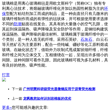
玻璃棉是用离心玻璃棉毡是用欧文斯科宁（简称OC）独有专
利离心法技术，将熔融玻璃纤维化并加以热固性树脂为主的
环
保
型配方粘结剂加工而成的制品，是一种由直径只有几微米的
玻璃纤维制作而成的有弹性的毡状体，并可根据使用要求选择
不同的
防潮
贴面在线复合。其具有的大量微小的空气孔隙，使
其起到保温隔热、吸声降噪及安全防护等作用，是钢结构建筑
保温隔热、吸声降噪的最佳材料。玻璃棉属于玻璃纤维中的一
个类别，是一种人造无机纤维。采用石英砂、
石灰石
、白云石
等天然矿石为主要原料，配合一些纯碱、硼砂等化工原料熔成
玻璃。在融化状态下，借助外力吹制式甩成絮状细纤维，纤维
和纤维之间为立体交叉，互相缠绕在一起，呈现出许多细小的
间隙。这种间隙可看作孔隙。因此玻璃棉可视为多孔材料，具
有良好的绝热、吸声性能。
打赏
下一篇:
广州明慧科研级荧光显微镜应用于沥青荧光检测
上一篇:
龙飒教您如何识别岩棉板的优劣
更多»
您可能感兴趣的文章: