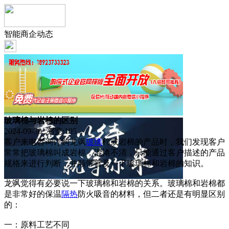
智能商企动态
玻璃棉与岩棉的区别
2024-09-30 浏览:
105
客户来电咨询订购龙飒
玻璃
棉或岩棉的产品时，我们发现客户
常常把玻璃棉叫成岩棉，混淆不清，只能通过客户描述的产品
规格来进行判断，并顺带普及一下玻璃棉和岩棉的知识。
龙飒觉得有必要说一下玻璃棉和岩棉的关系。玻璃棉和岩棉都
是非常好的保温
隔热
防火吸音的材料，但二者还是有明显区别
的：
一：原料工艺不同