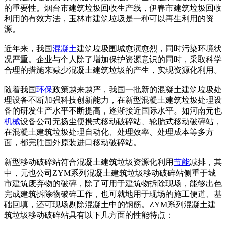
的重要性。烟台市建筑垃圾回收生产线，伊春市建筑垃圾回收
利用的有效方法，玉林市建筑垃圾是一种可以再生利用的资
源。
近年来，我国
混凝土
建筑垃圾围城愈演愈烈，同时污染环境状
况严重。企业与个人除了增加保护资源意识的同时，采取科学
合理的措施来减少混凝土建筑垃圾的产生，实现资源化利用。
随着我国
环保
政策越来越严，我国一批新的混凝土建筑垃圾处
理设备不断加强科技创新能力，在新型混凝土建筑垃圾处理设
备的研发生产水平不断提高，逐渐接近国际水平。如河南元也
机械
设备公司无扬尘便携式移动破碎站、轮胎式移动破碎站，
在混凝土建筑垃圾处理自动化、处理效率、处理成本等多方
面，都完胜国外原装进口移动破碎站。
新型移动破碎站符合混凝土建筑垃圾资源化利用
节能
减排，其
中，元也公司ZYM系列混凝土建筑垃圾移动破碎站侧重于城
市建筑废弃物的破碎，除了可用于建筑物拆除现场，能够出色
完成建筑拆除物破碎工作，也可就地用于现场的施工便道、基
础回填，还可现场剔除混凝土中的钢筋。ZYM系列混凝土建
筑垃圾移动破碎站具有以下几方面的性能特点：