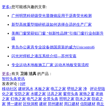
更多»
您可能感兴趣的文章:
广州明慧科研级荧光显微镜应用于沥青荧光检测
新型高效重型细碎机该如何选择合适的生产厂家
美阁门窗荣获铝门窗 “创新性品牌”引领门窗行业创新升
级
青岛办公家具专业设备德国原装的威力Unicontrol6
闪光对焊机之液压系统介绍—苏州安嘉
专业运动木地板施工厂家 运动木地板安装流程
更多»
有关
卫浴 洁具
的产品：
智控头条资讯
发表评论 |
0评
移动社区
建材风水
木板之家
电工之家
壁纸之家
净
评论登陆
化之家
安防之家
水暖之家
洁具之家
窗帘头条
家饰之窗
老姚
之家
灯饰之家
电气之家
全景头条
照明之家
防水之家
防盗之
家
博一建材
区快洞察
建材
郑州建材
周口建材
信阳建材
商丘