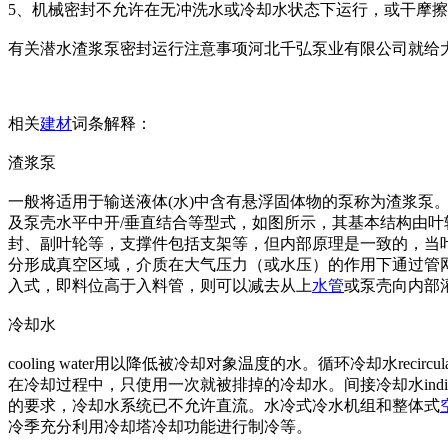
5、机械密封不允许在无冲洗水或冷却水状态下运行，或干摩
有关潜水渣浆泵密封运行注意事项河北千弘泵业有限公司就给
相关
建材
词条解释：
渣浆泵
一般将适用于输送液体(水)中含有悬浮固体物的泵称为渣浆泵
及泵壳水平中开/垂直结合等型式，如图所示，其基本结构由
封、副叶轮等，支撑件包括支架等，但内部原理是一致的，当
分形成真空区域，介质在大气压力（或水压）的作用下通过管
入式，即料位高于入料管，则可以减去从上
水管
或泵壳向内部
冷却水
cooling water用以降低被冷却对象温度的水。循环冷却水recircul
在冷却过程中，只使用一次就被排掉的冷却水。间接冷却水indir
的要求，冷却水系统已不允许直流。水冷式冷水机组和整体式
冷季充分利用冷却塔冷却功能进行制冷等。