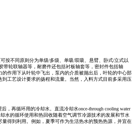
可按不同原则分为单级/多级、单吸/双吸、悬臂、卧式/立式以
胶带轮联轴器等，耐磨件还包括衬板轴套等，密封件包括轴
力的作用下从叶轮中飞出，泵内的介质被抛出后，叶轮的中心部
达到工艺设计要求的扬程和流量。当然，入料方式目前多采用压
，再循环用的冷却水。直流冷却水once-through cooling water
的冷却水冷却水的循环使用和热回收随着空气调节冷源技术的发展和节水
尽量得到利用。例如，夏季可作为生活热水的预热热源，并宜在