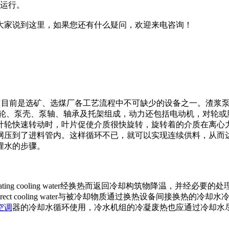
擦运行。
大家说到这里，如果您还有什么疑问，欢迎来电咨询！
。目前是选矿、选煤厂各工艺流程中不可缺少的设备之一。渣浆泵
叶轮、泵壳、泵轴、轴承及托架组成，动力还包括电动机，对轮或
叶轮快速转动时，叶片促使介质很快旋转，旋转着的介质在离心
网压到了进料管内。这样循环不已，就可以实现连续供料，从而
灌水的步骤。
ating cooling water经换热而返回冷却构筑物降温，并经必要的处理后
ect cooling water与被冷却物质通过换热设备间接换热
空调
器的冷却水循环使用，冷水机组的冷凝废热也应通过冷却水