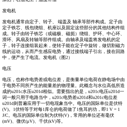
发电机
发电机通常由定子、转子、 端盖及 轴承等部件构成。定子由
定子铁芯、线包绕组、机座以及固定这些部分的其他结构件组
成。转子由转子铁芯（或磁极、磁扼）绕组、护环、中心环、
滑环、风扇及转轴等部件组成。由轴承及端盖将发电机的定
子，转子连接组装起来，使转子能在定子中旋转，做切割磁力
线的运动，从而产生感应电势，通过接线端子引出，接在回路
中，便产生了电流。发电机（图2）
电压
电压，也称作电势差或电位差，是衡量单位电荷在静电场中由
于电势不同所产生的能量差的物理量。此概念与水位高低所造
成的u201c水压u201d相似。需要指出的是，u201c电压u201d一
词一般只用于电路当中，u201c电势差u201d和u201c电位差
u201d则普遍应用于一切电现象当中。电压的国际单位是伏特
(V)。1伏特等于对每1库仑的电荷做了1焦耳的功，即1 V = 1
J/C。电压的国际单位制为伏特(V)，常用的单位还有毫伏
(mV)、微伏(μV)、千伏(kV)等。