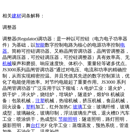
相关
建材
词条解释：
调整器
调整器(Regulator)调功器：是一种以可控硅（电力电子功率器
件）为基础，以
智能
数字控制电路为核心的电源功率控制
电
器
。简称可控硅调功器。又称晶闸管调功器，晶闸管调整器，
晶闸调压器，可控硅调压器，可控硅调整器）具有效率高、无
机械
噪声和磨损、响应速度快、体积小、重量轻等诸多优点。
JS3000系列晶闸管调功器”通过对电压、电流和功率的精确控
制，从而实现精密控温。并且凭借其先进的数字控制算法，优
化了电能使用效率。对节约电能起了重要作用。JS3000 系列
晶闸管调功器”广泛应用于以下领域：A 电炉工业：退火炉，
烘干炉，淬火炉，烧结炉，坩埚炉，隧道炉，熔炉B 机械设
备：包装机械，
注塑
机械，热缩机械，挤压机械，食品机械，
回火设备，
塑料
加工，红外加热C
玻璃
工业：玻璃纤维，玻璃
成型，玻璃融化，玻璃印制，浮法玻璃生产线，退火槽D 汽车
工业：喷涂烘干，热成型E
节能
照明
：隧道照明，路灯照明，
摄影照明，舞
台灯
光F 化学工业：蒸馏蒸发，预热系统，管道
加热，石油化工，温度补偿