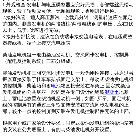
1.外观检查:发电机与电压调整器应完好无损，各部螺丝无松动
现象，转子转动应灵活、无摩擦现象，否则进行拆检。
2.接好汽管，通人高压蒸汽，空载几分钟，测量转速应在额定
范围内。测量发电机的两接线柱(两根粗线)间的电压，应在I伏
以上，低于1伏应进行充磁。
3.接好各部接线，建议在负载端串接交流电流表，在电压调整
器接线板、端子上接交流电压表。
柴油发电机组一般由柴油发动机、交流同步发电机、控制屏
（配电及控制系统）三部分组成。
柴油发动机和三相交流同步发电机一般为刚性连接，并通过减
振器直接安装于挂车车架或固定支架上。移动式柴油发电机组
的控制屏、柴油箱和蓄
电池
箱直接安装在车架上;固定式柴油
发电机组的公共底座一般固定在专门设计的钢筋
混凝土
地基
上，蓄电池放置在柴油机起动机一侧，如图1所示。固定式机
组的控制屏有的通过三角铁支架安装在交流同步发电机的上
部，较小一点的控制屏则安装在发电机控制部件壳体的上部。
根据用户或厂家的设计要求，固定式柴油发电机组的柴油箱有
的安装在公共底座上，有的与柴油发电机分开设置。