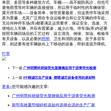
单层、多层等多种建筑方式。车棚——虽不能防风沙，但也可
避免雨雪等对车辆的直接侵蚀，所以用于临时性的车辆保管。
露天停车场——设备简单，保管质量最差，但这类停车场采用
甚为普遍，尤其广泛用在专业运输单位和公交车辆的停车处。
无论何种停车场(库)都要满足运营要求，保证安全、迅速、方
便地出入车辆，并应布置紧凑，减少占地。停车场(库)内还要
按照车辆回场后的工艺过程，设立清洗、例保、加油、检验等
有关设备，以及必要的
照明
、卫生和消防设施。至于多层车
库，则还要有使车辆纵向上下移动的设备，即斜道或升降机。
打赏
下一篇:
广州明慧科研级荧光显微镜应用于沥青荧光检测
上一篇:
PP棉滤芯生产设备_熔喷滤芯设备使用的原材料
更多»
您可能感兴趣的文章:
广州明慧科研级荧光显微镜应用于沥青荧光检测
新型高效重型细碎机该如何选择合适的生产厂家