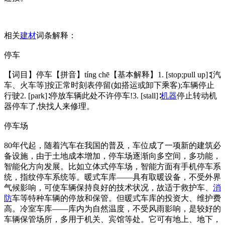
相关
建材
词条解释：
停车
【词目】停车【拼音】tíng chē【基本解释】1. [stop;pull up]∶[汽
车、火车等]按正常时刻表停留(如搭运或卸下乘客);车辆停止
行驶2. [park]∶停放车辆此处不许停车!3. [stall]∶
机器
停止转动机
器停车了,快找人来修理。
停车场
80年代起，随着汽车在我国的普及，车位成了一项新的建筑必
备设施，由于土地成本增加，停车场逐渐向多空间，多功能，
智能化方向发展。比如立体式停车场，智能方面有手机停车系
统，指纹停车系统等。暖式车库——具有取暖设备，不受外界
气候影响，可使车辆保持良好的技术状况，故适于救护车、
消
防
车等特种车辆的停放和保管。但暖式车库的投资大、维护费
高。冷室车库——库内为自然温度，不受风雨影响，是较好的
车辆保管场所，多用于机关、宾馆等处。它可有地上、地下，