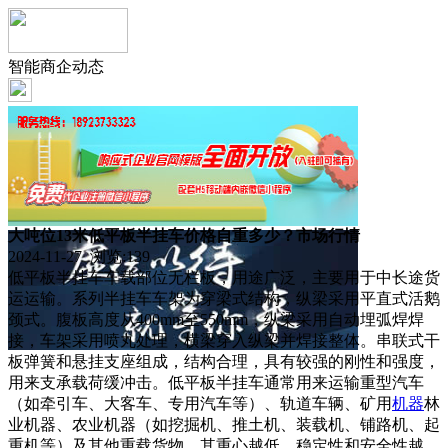
智能商企动态
大吨位13米低平板半挂车价格自重多少？市场行情
2024-11-27 浏览:
139
低平板半挂车车载部位无栏板，用途广泛，主要用于中长途货
运运输。系列半挂车车架为穿梁式结构，纵梁采用平直式活鹅
颈式。腹板高度从400mm至550mm，纵梁采用自动埋弧焊焊
接，车架采用喷丸处理，横梁穿入纵梁并焊接整体。串联式干
板弹簧和悬挂支座组成，结构合理，具有较强的刚性和强度，
用来支承载荷缓冲击。低平板半挂车通常用来运输重型汽车
（如牵引车、大客车、专用汽车等）、轨道车辆、矿用
机器
林
业机器、农业机器（如挖掘机、推土机、装载机、铺路机、起
重机等）及其他重载货物，其重心越低，稳定性和安全性越