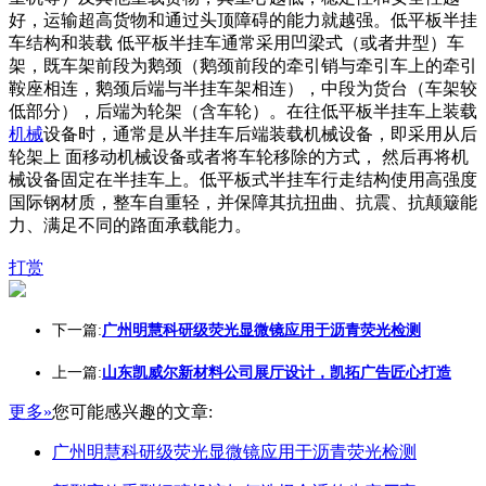
好，运输超高货物和通过头顶障碍的能力就越强。低平板半挂
车结构和装载 低平板半挂车通常采用凹梁式（或者井型）车
架，既车架前段为鹅颈（鹅颈前段的牵引销与牵引车上的牵引
鞍座相连，鹅颈后端与半挂车架相连），中段为货台（车架较
低部分），后端为轮架（含车轮）。在往低平板半挂车上装载
机械
设备时，通常是从半挂车后端装载机械设备，即采用从后
轮架上 面移动机械设备或者将车轮移除的方式， 然后再将机
械设备固定在半挂车上。低平板式半挂车行走结构使用高强度
国际钢材质，整车自重轻，并保障其抗扭曲、抗震、抗颠簸能
力、满足不同的路面承载能力。
打赏
下一篇:
广州明慧科研级荧光显微镜应用于沥青荧光检测
上一篇:
山东凯威尔新材料公司展厅设计，凯拓广告匠心打造
更多»
您可能感兴趣的文章:
广州明慧科研级荧光显微镜应用于沥青荧光检测