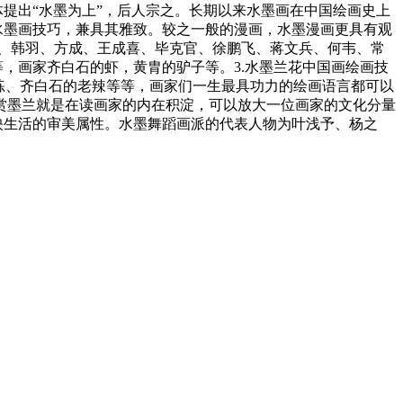
体提出“水墨为上”，后人宗之。长期以来水墨画在中国绘画史上
水墨画技巧，兼具其雅致。较之一般的漫画，水墨漫画更具有观
、韩羽、方成、王成喜、毕克官、徐鹏飞、蒋文兵、何韦、常
，画家齐白石的虾，黄胄的驴子等。3.水墨兰花中国画绘画技
练、齐白石的老辣等等，画家们一生最具功力的绘画语言都可以
赏墨兰就是在读画家的内在积淀，可以放大一位画家的文化分量
映生活的审美属性。水墨舞蹈画派的代表人物为叶浅予、杨之