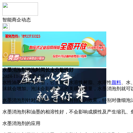
智能商企动态
水墨消泡剂抑泡时间长水分散性好
2024-11-30 浏览:
158
水性油墨简称为水墨，它主要有水溶性树脂、水溶性
颜料
、水
沫就会增加。泡沫会影响产品的美观与质量，水墨消泡剂就可
水墨消泡剂针对油墨产生的泡沫有特别的效果，特别对微细泡
水墨消泡剂和油墨的相溶性好，不会影响成膜性及产生缩孔、
水墨消泡剂的应用