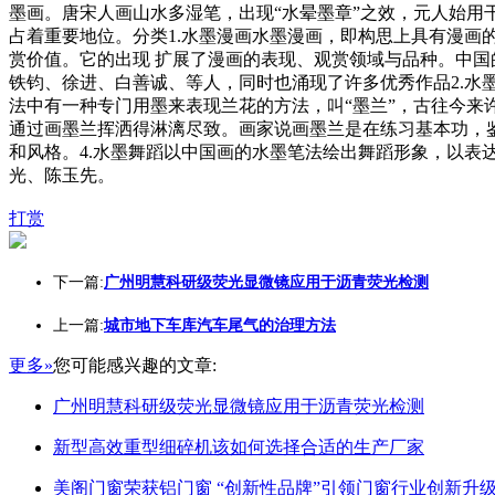
墨画。唐宋人画山水多湿笔，出现“水晕墨章”之效，元人始用
占着重要地位。分类1.水墨漫画水墨漫画，即构思上具有漫
赏价值。它的出现 扩展了漫画的表现、观赏领域与品种。中
铁钧、徐进、白善诚、等人，同时也涌现了许多优秀作品2.水
法中有一种专门用墨来表现兰花的方法，叫“墨兰”，古往今
通过画墨兰挥洒得淋漓尽致。画家说画墨兰是在练习基本功，
和风格。4.水墨舞蹈以中国画的水墨笔法绘出舞蹈形象，以
光、陈玉先。
打赏
下一篇:
广州明慧科研级荧光显微镜应用于沥青荧光检测
上一篇:
城市地下车库汽车尾气的治理方法
更多»
您可能感兴趣的文章:
广州明慧科研级荧光显微镜应用于沥青荧光检测
新型高效重型细碎机该如何选择合适的生产厂家
美阁门窗荣获铝门窗 “创新性品牌”引领门窗行业创新升