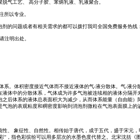
聚脱气工艺、 高分子胶、苯炳乳液、乳液聚合。
注所以专业。
剂的问题或者有相关需求的都可以拨打我司全国免费服务热线：
l 转载请注明出处。
体系。体积密度接近气体而不接近液体的气-液分散体。气-液分散
在液体中的分散体系，气体成为许多气泡被连续相的液体分隔开
泡之后体系的液体总表面积大为减少，从而体系能量（自由能）
是气泡的表观粘度和稠密度影响到消泡剂微粒在气泡表面膜上的
纯性、 象征性、自然性。相传始于唐代，成于五代，盛于宋元，
五彩”，指色彩缤纷可以用多层次的水墨色度代替之。北宋沈括《