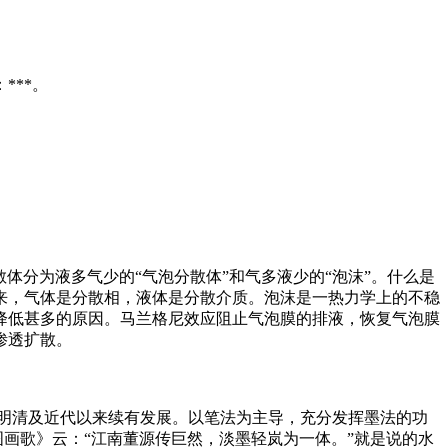
***。
体分为液多气少的“气泡分散体”和气多液少的“泡沫”。什么是
来，气体是分散相，液体是分散介质。泡沫是一热力学上的不稳
降低甚多的原因。马兰格尼效应阻止气泡膜的排液，恢复气泡膜
渗透扩散。
明清及近代以来续有发展。以笔法为主导，充分发挥墨法的功
图画歌》云：“江南董源传巨然，淡墨轻岚为一体。”就是说的水