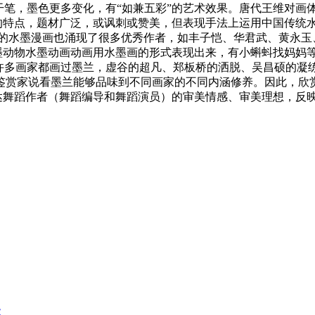
干笔，墨色更多变化，有“如兼五彩”的艺术效果。唐代王维对画
画的特点，题材广泛，或讽刺或赞美，但表现手法上运用中国传统
国的水墨漫画也涌现了很多优秀作者，如丰子恺、华君武、黄永玉
墨动物水墨动画动画用水墨画的形式表现出来，有小蝌蚪找妈妈等
来许多画家都画过墨兰，虚谷的超凡、郑板桥的洒脱、吴昌硕的凝
鉴赏家说看墨兰能够品味到不同画家的不同内涵修养。因此，欣
表达舞蹈作者（舞蹈编导和舞蹈演员）的审美情感、审美理想，反
级