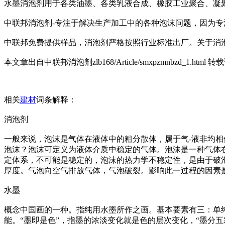
水墨消泡剂用于各类油墨、各类乳液合成、橡胶工业聚合、凝
中联邦消泡剂-专注于解决生产加工中的各种泡沫问题，因为专
中联邦免费提供样品，消泡剂严格按照行业标准出厂。关于消泡
本文章出自中联邦消泡剂zlb168/Article/smxpzmnbzd_1.htm
相关
建材
词条解释：
消泡剂
一般来说，泡沫是气体在液体中的粗分散体，属于气-液非均相
泡沫？泡沫可定义为液体介质中稳定的气体。泡沫是一种气体
定体系，不可能是稳定的，泡沫的热力学不稳定性，是由于破
厚度。气泡向空气排放气体，气泡破裂。影响此一过程的因素
水墨
概念中国画的一种。指纯用水墨所作之画。基本要素有三：单
能。“墨即是色”，指墨的浓淡变化就是色的层次变化，“墨分