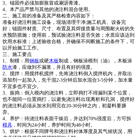
3、锚固件必须加膨胀冒或涮沥青漆。
4、本产品严禁与其他的浇注料混合使用。
二、施工前的准备及其严格检查内容如下：
准备好浇注料施工设备，现场清理干净;施工机具、设备完
好；锚固件材质、尺寸、布置及其焊接质量与周围耐火砖的失
水预防措施；使用前，预试验浇注料是否失效；水质应该达到
饮用水标准；上述验收合格，并确保不间断施工的条件下，可
以开始施工工作。
三、施工要点
1、制模：用
钢板
或硬
木板
制成，钢板涂模剂（油），木板涂
防水
漆，应做到不漏浆，并且有好的强度。
2、搅拌：用搅拌机搅拌，先将浇注料倒入搅拌机内，并取出
添加剂一起加入，先干混2-3分钟后加水混合3-5分钟，加水量
不宜多也不宜少。
3、振捣：倒入模内的浇注料，立即捣打不得漏到某个位置，
也不能同一位置捣打，以避免浇注料出现离析和孔洞，搅拌好
的浇注料必须从加水到用完在20-30分钟之内，初凝料要摒
弃。
4、养护：待浇注料表面干燥后，并达到70%强度后，方可拆
模具
，时间为24小时，养护时间为48小时。
5、烘炉：根据不同牌号和浇注料衬体厚度及其气候状况，用