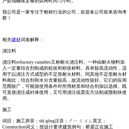
户必须确保足够的烘烤时间72小时。
我公司是一家专注于耐材行业的公司，欢迎各公司前来咨询考
察！
相关
建材
词条解释：
浇注料
浇注料refractory castables又称耐火浇注料。一种由耐火物料加
入一定量结合剂制成的粒状和粉状材料。具有较高流动性，适
用于以浇注方式成型的不定形耐火材料。同其他不定形耐火材
料相比，结合剂和水分含量较高，故流动性较好。它们的应用
范围较广，可根据使用条件对所用材质和结合剂加以选择。既
可直接浇注成衬体使用，又可用浇注或震实方法制成预制块使
用。
施工
词目：施工拼音：shī gōng注音：ㄕㄧ ㄍㄨㄙ英文：
Construction词义：按设计要求建筑例句：桥梁正在施工