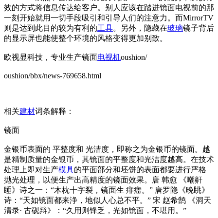
效的方式将信息传达给客户。别人应该在踏进镜面电视前的那
一刻开始就用一切手段吸引和引导人们的注意力。而MirrorTV
则是达到此目的较为有利的
工具
。另外，隐藏在
玻璃
镜子背后
的显示屏也能使整个环境的风格变得更加别致。
欧视显科技，专业生产镜面
电视机
oushion/
oushion/bbx/news-769658.html
相关
建材
词条解释：
镜面
金银币表面的 平整度和 光洁度，即称之为金银币的镜面。越
是精制质量的金银币，其镜面的平整度和光洁度越高。在技术
处理上即对生产
模具
的平面部分和坯饼的表面都要进行严格
抛光处理，以便生产出高精度的镜面效果。唐 韩愈 《嘲鼾
睡》诗之一：“木枕十字裂，镜面生 痱癗。” 唐罗隐《晚眺》
诗：“天如镜面都来浄，地似人心总不平。” 宋 赵希鹄 《洞天
清录· 古砚辩》：“久用则锋乏，光如镜面，不堪用。”